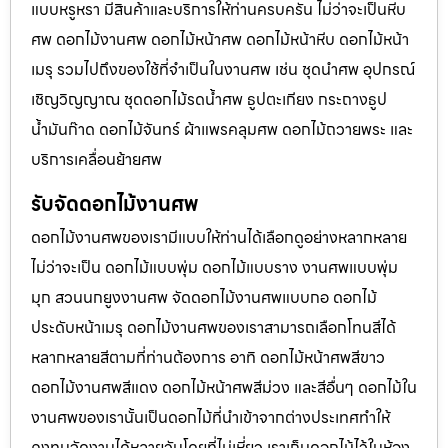
แบบหรูหรา มีสินค้าและบริการให้ท่านครบครัน ไม่ว่าจะเป็นหีบ
ศพ ดอกไม้งานศพ ดอกไม้หน้าศพ ดอกไม้หน้าหีบ ดอกไม้หน้า
เมรุ รวมไปถึงของใช้ที่จำเป็นในงานศพ เช่น ชุดนำศพ อุปกรณ์
เชิญวิญญาณ ชุดดอกไม้รดน้ำศพ ธูปตะเกียง กระถางธูป
น้ำมันก๊าด ดอกไม้จันทร์ ผ้าแพรคลุมศพ ดอกไม้ถวายพระ และ
บริการเคลื่อนย้ายศพ
รับจัดดอกไม้งานศพ
ดอกไม้งานศพของเรามีแบบให้ท่านได้เลือกดูอย่างหลากหลาย
ไม่ว่าจะเป็น ดอกไม้แบบพุ่ม ดอกไม้แบบราง งานศพแบบพุ่ม
มุก สวนนกยูงงานศพ จัดดอกไม้งานศพแบบกอ ดอกไม้
ประดับหน้าเมรุ ดอกไม้งานศพของเราสามารถเลือกโทนสีได้
หลากหลายสีตามที่ท่านต้องการ อาทิ ดอกไม้หน้าศพสีขาว
ดอกไม้งานศพสีแดง ดอกไม้หน้าศพสีม่วง และสีอื่นๆ ดอกไม้ใน
งานศพของเรานั้นเป็นดอกไม้ที่นำเข้าจากต่างประเทศทำให้
คงทนจัดงานได้หลายวันโดยที่ไม่เหี่ยว เราเก็บดอกไม้ไว้ในห้อง