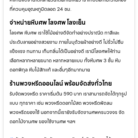
ที่ควบคุมอุณหภูมิตลอด 24 ชม.
จำหน่ายหีบศพ โลงศพ โลงเย็น
โลงศพ หีบศพ เราใช้ไม้อย่างดีจัดทำอย่างปราณีต ทาสีและ
ประดับลายอย่างสวยงาม ภายในบุด้วยผ้าอย่างดี ไม่รั่วไม่ซึม
แข็งแรง ทนทาน เก็บกลิ่นได้เป็นอย่างดี เรามีโลงศพให้ท่าน
เลือกหลากหลายขนาด หลากหลายแบบ ทั้งหีบศพ 3 ชั้น หีบ
ดอกพิกุล หีบไม้สักแท้ และอื่นๆอีกมากมาย
ร้านพวงหรีดออนไลน์ พร้อมจัดส่งทั่วไทย
รับจัดพวงหรีด ราคาเริ่มต้น 590 บาท เราสามารถจัดได้ทุกรูป
แบบ ทุกราคา เช่น พวงหรีดดอกไม้สด พวงหรีดพัดลม
พวงหรีดของใช้ นอกจากนี้เรายังรับจัดงานศพครบวงจร จัด
ดอกไม้งานศพ ของใช้งานศพ ฯลฯ