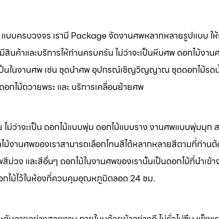
นศพ แบบครบวงจร เรามี Package จัดงานศพหลากหลายรูปแบบ ให้ท
มีสินค้าและบริการให้ท่านครบครัน ไม่ว่าจะเป็นหีบศพ ดอกไม้งาน
จำเป็นในงานศพ เช่น ชุดนำศพ อุปกรณ์เชิญวิญญาณ ชุดดอกไม้รดน
พ ดอกไม้ถวายพระ และ บริการเคลื่อนย้ายศพ
 ไม่ว่าจะเป็น ดอกไม้แบบพุ่ม ดอกไม้แบบราง งานศพแบบพุ่มมุก
ไม้งานศพของเราสามารถเลือกโทนสีได้หลากหลายสีตามที่ท่านต
ม่วง และสีอื่นๆ ดอกไม้ในงานศพของเรานั้นเป็นดอกไม้ที่นำเข้า
อกไม้ไว้ในห้องที่ควบคุมอุณหภูมิตลอด 24 ชม.
ะดับลายอย่างสวยงาม ภายในบุด้วยผ้าอย่างดี ไม่รั่วไม่ซึม แข็ง