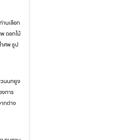
่านเลือก
ศพ ดอกไม้
้ำศพ ธูป
 สวนนกยูง
้องการ
จากต่าง
แรง ทนทาน