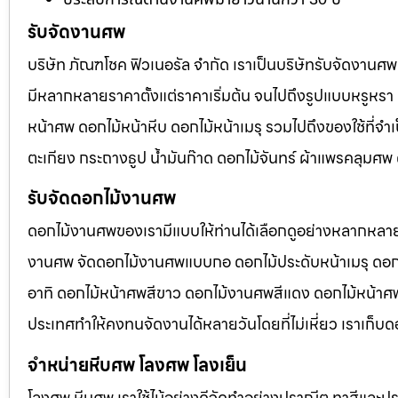
รับจัดงานศพ
บริษัท ภัณฑโชค ฟิวเนอรัล จำกัด เราเป็นบริษัทรับจัดงา
มีหลากหลายราคาตั้งแต่ราคาเริ่มต้น จนไปถึงรูปแบบหรูหรา 
หน้าศพ ดอกไม้หน้าหีบ ดอกไม้หน้าเมรุ รวมไปถึงของใช้ที่
ตะเกียง กระถางธูป น้ำมันก๊าด ดอกไม้จันทร์ ผ้าแพรคลุมศ
รับจัดดอกไม้งานศพ
ดอกไม้งานศพของเรามีแบบให้ท่านได้เลือกดูอย่างหลากหลาย
งานศพ จัดดอกไม้งานศพแบบกอ ดอกไม้ประดับหน้าเมรุ ดอก
อาทิ ดอกไม้หน้าศพสีขาว ดอกไม้งานศพสีแดง ดอกไม้หน้าศพสี
ประเทศทำให้คงทนจัดงานได้หลายวันโดยที่ไม่เหี่ยว เราเก็บด
จำหน่ายหีบศพ โลงศพ โลงเย็น
โลงศพ หีบศพ เราใช้ไม้อย่างดีจัดทำอย่างปราณีต ทาสีและปร