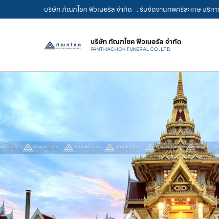
บริษัท ภัณฑโชค ฟิวเนอรัล จำกัด
: รับจัดงานศพศรีสะเกษ บริกา
บริษัท ภัณฑโชค ฟิวเนอรัล จำกัด
PANTHACHOK FUNERAL CO., LTD.