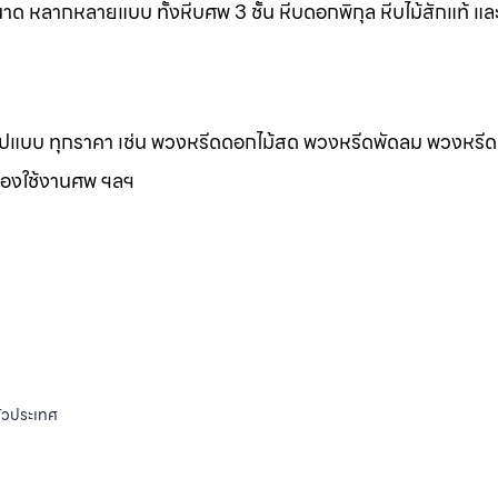
าด หลากหลายแบบ ทั้งหีบศพ 3 ชั้น หีบดอกพิกุล หีบไม้สักแท้ และ
กรูปแบบ ทุกราคา เช่น พวงหรีดดอกไม้สด พวงหรีดพัดลม พวงหรีด
ของใช้งานศพ ฯลฯ
ั่วประเทศ