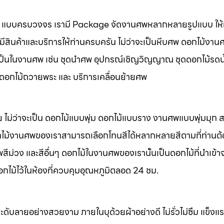
นศพ แบบครบวงจร เรามี Package จัดงานศพหลากหลายรูปแบบ ให้ท
มีสินค้าและบริการให้ท่านครบครัน ไม่ว่าจะเป็นหีบศพ ดอกไม้งาน
จำเป็นในงานศพ เช่น ชุดนำศพ อุปกรณ์เชิญวิญญาณ ชุดดอกไม้รดน
พ ดอกไม้ถวายพระ และ บริการเคลื่อนย้ายศพ
 ไม่ว่าจะเป็น ดอกไม้แบบพุ่ม ดอกไม้แบบราง งานศพแบบพุ่มมุก
ไม้งานศพของเราสามารถเลือกโทนสีได้หลากหลายสีตามที่ท่านต
ม่วง และสีอื่นๆ ดอกไม้ในงานศพของเรานั้นเป็นดอกไม้ที่นำเข้า
อกไม้ไว้ในห้องที่ควบคุมอุณหภูมิตลอด 24 ชม.
ะดับลายอย่างสวยงาม ภายในบุด้วยผ้าอย่างดี ไม่รั่วไม่ซึม แข็ง