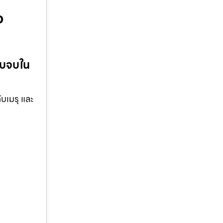
ว
รบจบใน
บเมรุ และ