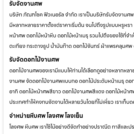
รับจัดงานศพ
บริษัท ภัณฑโชค ฟิวเนอรัล จำกัด เราเป็นบริษัทรับจัดงา
มีหลากหลายราคาตั้งแต่ราคาเริ่มต้น จนไปถึงรูปแบบหรูหรา 
หน้าศพ ดอกไม้หน้าหีบ ดอกไม้หน้าเมรุ รวมไปถึงของใช้ที่
ตะเกียง กระถางธูป น้ำมันก๊าด ดอกไม้จันทร์ ผ้าแพรคลุมศ
รับจัดดอกไม้งานศพ
ดอกไม้งานศพของเรามีแบบให้ท่านได้เลือกดูอย่างหลากหลาย
งานศพ จัดดอกไม้งานศพแบบกอ ดอกไม้ประดับหน้าเมรุ ดอก
อาทิ ดอกไม้หน้าศพสีขาว ดอกไม้งานศพสีแดง ดอกไม้หน้าศพสี
ประเทศทำให้คงทนจัดงานได้หลายวันโดยที่ไม่เหี่ยว เราเก็บด
จำหน่ายหีบศพ โลงศพ โลงเย็น
โลงศพ หีบศพ เราใช้ไม้อย่างดีจัดทำอย่างปราณีต ทาสีและปร