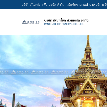
บริษัท ภัณฑโชค ฟิวเนอรัล จำกัด
: รับจัดงานศพลำปาง บริการรั
บริษัท ภัณฑโชค ฟิวเนอรัล จำกัด
PANTHACHOK FUNERAL CO., LTD.