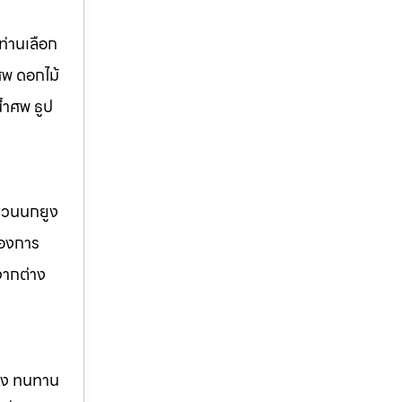
่านเลือก
ศพ ดอกไม้
้ำศพ ธูป
 สวนนกยูง
้องการ
จากต่าง
แรง ทนทาน