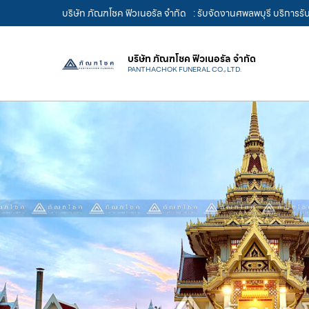
บริษัท ภัณฑโชค ฟิวเนอรัล จำกัด
: รับจัดงานศพลพบุรี บริการร
บริษัท ภัณฑโชค ฟิวเนอรัล จำกัด
PANTHACHOK FUNERAL CO., LTD.