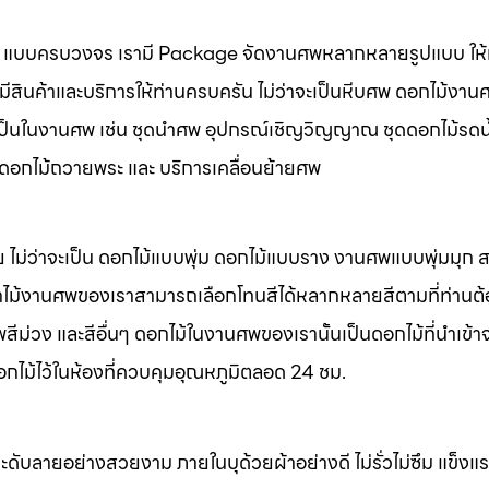
นศพ แบบครบวงจร เรามี Package จัดงานศพหลากหลายรูปแบบ ให้ท
มีสินค้าและบริการให้ท่านครบครัน ไม่ว่าจะเป็นหีบศพ ดอกไม้งาน
จำเป็นในงานศพ เช่น ชุดนำศพ อุปกรณ์เชิญวิญญาณ ชุดดอกไม้รดน
พ ดอกไม้ถวายพระ และ บริการเคลื่อนย้ายศพ
 ไม่ว่าจะเป็น ดอกไม้แบบพุ่ม ดอกไม้แบบราง งานศพแบบพุ่มมุก
ไม้งานศพของเราสามารถเลือกโทนสีได้หลากหลายสีตามที่ท่านต
ม่วง และสีอื่นๆ ดอกไม้ในงานศพของเรานั้นเป็นดอกไม้ที่นำเข้า
อกไม้ไว้ในห้องที่ควบคุมอุณหภูมิตลอด 24 ชม.
ะดับลายอย่างสวยงาม ภายในบุด้วยผ้าอย่างดี ไม่รั่วไม่ซึม แข็ง