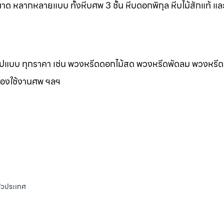
าด หลากหลายแบบ ทั้งหีบศพ 3 ชั้น หีบดอกพิกุล หีบไม้สักแท้ และ
กรูปแบบ ทุกราคา เช่น พวงหรีดดอกไม้สด พวงหรีดพัดลม พวงหรีด
ของใช้งานศพ ฯลฯ
ั่วประเทศ