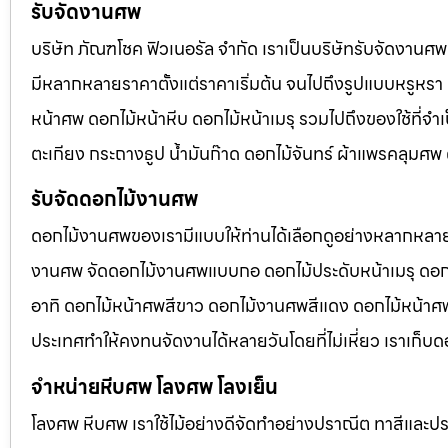
รับจัดงานศพ
บริษัท ภัณฑโชค ฟิวเนอรัล จำกัด เราเป็นบริษัทรับจัดงา
มีหลากหลายราคาตั้งแต่ราคาเริ่มต้น จนไปถึงรูปแบบหรูหรา 
หน้าศพ ดอกไม้หน้าหีบ ดอกไม้หน้าเมรุ รวมไปถึงของใช้ที่
ตะเกียง กระถางธูป น้ำมันก๊าด ดอกไม้จันทร์ ผ้าแพรคลุมศ
รับจัดดอกไม้งานศพ
ดอกไม้งานศพของเรามีแบบให้ท่านได้เลือกดูอย่างหลากหลาย
งานศพ จัดดอกไม้งานศพแบบกอ ดอกไม้ประดับหน้าเมรุ ดอก
อาทิ ดอกไม้หน้าศพสีขาว ดอกไม้งานศพสีแดง ดอกไม้หน้าศพสี
ประเทศทำให้คงทนจัดงานได้หลายวันโดยที่ไม่เหี่ยว เราเก็บด
จำหน่ายหีบศพ โลงศพ โลงเย็น
โลงศพ หีบศพ เราใช้ไม้อย่างดีจัดทำอย่างปราณีต ทาสีและปร