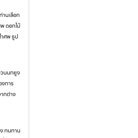
่านเลือก
ศพ ดอกไม้
้ำศพ ธูป
 สวนนกยูง
้องการ
จากต่าง
แรง ทนทาน