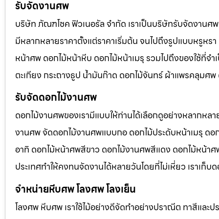
รับจัดงานศพ
บริษัท ภัณฑโชค ฟิวเนอรัล จำกัด เราเป็นบริษัทรับจัดงา
มีหลากหลายราคาตั้งแต่ราคาเริ่มต้น จนไปถึงรูปแบบหรูหรา 
หน้าศพ ดอกไม้หน้าหีบ ดอกไม้หน้าเมรุ รวมไปถึงของใช้ที่
ตะเกียง กระถางธูป น้ำมันก๊าด ดอกไม้จันทร์ ผ้าแพรคลุมศ
รับจัดดอกไม้งานศพ
ดอกไม้งานศพของเรามีแบบให้ท่านได้เลือกดูอย่างหลากหลาย
งานศพ จัดดอกไม้งานศพแบบกอ ดอกไม้ประดับหน้าเมรุ ดอก
อาทิ ดอกไม้หน้าศพสีขาว ดอกไม้งานศพสีแดง ดอกไม้หน้าศพสี
ประเทศทำให้คงทนจัดงานได้หลายวันโดยที่ไม่เหี่ยว เราเก็บด
จำหน่ายหีบศพ โลงศพ โลงเย็น
โลงศพ หีบศพ เราใช้ไม้อย่างดีจัดทำอย่างปราณีต ทาสีและปร