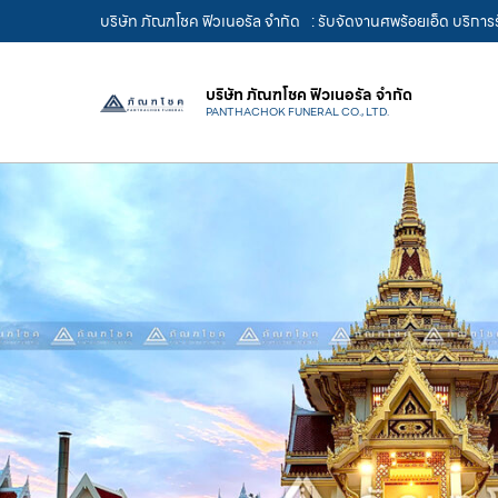
บริษัท ภัณฑโชค ฟิวเนอรัล จำกัด
: รับจัดงานศพร้อยเอ็ด บริกา
บริษัท ภัณฑโชค ฟิวเนอรัล จำกัด
PANTHACHOK FUNERAL CO., LTD.