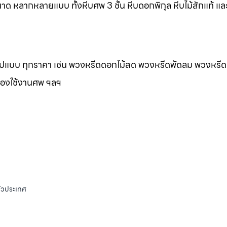
าด หลากหลายแบบ ทั้งหีบศพ 3 ชั้น หีบดอกพิกุล หีบไม้สักแท้ และ
กรูปแบบ ทุกราคา เช่น พวงหรีดดอกไม้สด พวงหรีดพัดลม พวงหรีด
ของใช้งานศพ ฯลฯ
ั่วประเทศ