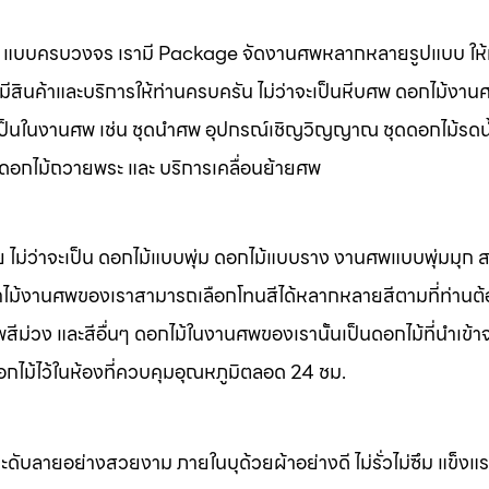
นศพ แบบครบวงจร เรามี Package จัดงานศพหลากหลายรูปแบบ ให้ท
มีสินค้าและบริการให้ท่านครบครัน ไม่ว่าจะเป็นหีบศพ ดอกไม้งาน
จำเป็นในงานศพ เช่น ชุดนำศพ อุปกรณ์เชิญวิญญาณ ชุดดอกไม้รดน
พ ดอกไม้ถวายพระ และ บริการเคลื่อนย้ายศพ
 ไม่ว่าจะเป็น ดอกไม้แบบพุ่ม ดอกไม้แบบราง งานศพแบบพุ่มมุก
ไม้งานศพของเราสามารถเลือกโทนสีได้หลากหลายสีตามที่ท่านต
ม่วง และสีอื่นๆ ดอกไม้ในงานศพของเรานั้นเป็นดอกไม้ที่นำเข้า
อกไม้ไว้ในห้องที่ควบคุมอุณหภูมิตลอด 24 ชม.
ะดับลายอย่างสวยงาม ภายในบุด้วยผ้าอย่างดี ไม่รั่วไม่ซึม แข็ง