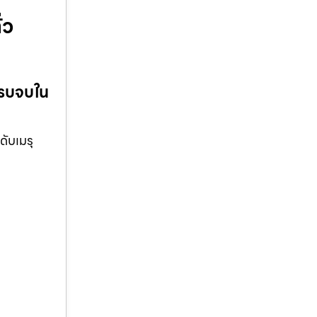
่ว
ครบจบใน
ดับเมรุ