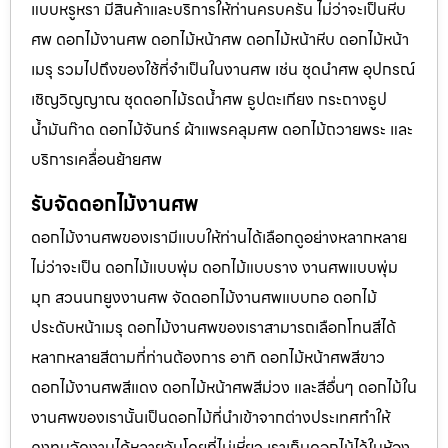
แบบหรูหรา มีสินค้าและบริการให้ท่านครบครัน ไม่ว่าจะเป็นหีบ
ศพ ดอกไม้งานศพ ดอกไม้หน้าศพ ดอกไม้หน้าหีบ ดอกไม้หน้า
เมรุ รวมไปถึงของใช้ที่จำเป็นในงานศพ เช่น ชุดนำศพ อุปกรณ์
เชิญวิญญาณ ชุดดอกไม้รดน้ำศพ ธูปตะเกียง กระถางธูป
น้ำมันก๊าด ดอกไม้จันทร์ ผ้าแพรคลุมศพ ดอกไม้ถวายพระ และ
บริการเคลื่อนย้ายศพ
รับจัดดอกไม้งานศพ
ดอกไม้งานศพของเรามีแบบให้ท่านได้เลือกดูอย่างหลากหลาย
ไม่ว่าจะเป็น ดอกไม้แบบพุ่ม ดอกไม้แบบราง งานศพแบบพุ่ม
มุก สวนนกยูงงานศพ จัดดอกไม้งานศพแบบกอ ดอกไม้
ประดับหน้าเมรุ ดอกไม้งานศพของเราสามารถเลือกโทนสีได้
หลากหลายสีตามที่ท่านต้องการ อาทิ ดอกไม้หน้าศพสีขาว
ดอกไม้งานศพสีแดง ดอกไม้หน้าศพสีม่วง และสีอื่นๆ ดอกไม้ใน
งานศพของเรานั้นเป็นดอกไม้ที่นำเข้าจากต่างประเทศทำให้
คงทนจัดงานได้หลายวันโดยที่ไม่เหี่ยว เราเก็บดอกไม้ไว้ในห้อง