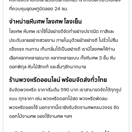
ที่ควบคุมอุณหภูมิตลอด 24 ชม.
จำหน่ายหีบศพ โลงศพ โลงเย็น
โลงศพ หีบศพ เราใช้ไม้อย่างดีจัดทำอย่างปราณีต ทาสีและ
ประดับลายอย่างสวยงาม ภายในบุด้วยผ้าอย่างดี ไม่รั่วไม่ซึม
แข็งแรง ทนทาน เก็บกลิ่นได้เป็นอย่างดี เรามีโลงศพให้ท่าน
เลือกหลากหลายขนาด หลากหลายแบบ ทั้งหีบศพ 3 ชั้น หีบ
ดอกพิกุล หีบไม้สักแท้ และอื่นๆอีกมากมาย
ร้านพวงหรีดออนไลน์ พร้อมจัดส่งทั่วไทย
รับจัดพวงหรีด ราคาเริ่มต้น 590 บาท เราสามารถจัดได้ทุกรูป
แบบ ทุกราคา เช่น พวงหรีดดอกไม้สด พวงหรีดพัดลม
พวงหรีดของใช้ นอกจากนี้เรายังรับจัดงานศพครบวงจร จัด
ดอกไม้งานศพ ของใช้งานศพ ฯลฯ