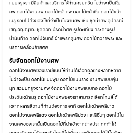
แบบหรูหรา มีสินค้าและบริการให้ท่านครบครัน ไม่ว่าจะเป็นหีบ
ศพ ดอกไม้งานศพ ดอกไม้หน้าศพ ดอกไม้หน้าหีบ ดอกไม้หน้า
เมรุ รวมไปถึงของใช้ที่จำเป็นในงานศพ เช่น ชุดนำศพ อุปกรณ์
เชิญวิญญาณ ชุดดอกไม้รดน้ำศพ ธูปตะเกียง กระถางธูป
น้ำมันก๊าด ดอกไม้จันทร์ ผ้าแพรคลุมศพ ดอกไม้ถวายพระ และ
บริการเคลื่อนย้ายศพ
รับจัดดอกไม้งานศพ
ดอกไม้งานศพของเรามีแบบให้ท่านได้เลือกดูอย่างหลากหลาย
ไม่ว่าจะเป็น ดอกไม้แบบพุ่ม ดอกไม้แบบราง งานศพแบบพุ่ม
มุก สวนนกยูงงานศพ จัดดอกไม้งานศพแบบกอ ดอกไม้
ประดับหน้าเมรุ ดอกไม้งานศพของเราสามารถเลือกโทนสีได้
หลากหลายสีตามที่ท่านต้องการ อาทิ ดอกไม้หน้าศพสีขาว
ดอกไม้งานศพสีแดง ดอกไม้หน้าศพสีม่วง และสีอื่นๆ ดอกไม้ใน
งานศพของเรานั้นเป็นดอกไม้ที่นำเข้าจากต่างประเทศทำให้
คงทนจัดงานได้หลายวันโดยที่ไม่เหี่ยว เราเก็บดอกไม้ไว้ในห้อง