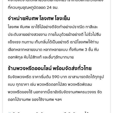
ที่ควบคุมอุณหภูมิตลอด 24 ชม.
จำหน่ายหีบศพ โลงศพ โลงเย็น
โลงศพ หีบศพ เราใช้ไม้อย่างดีจัดทำอย่างปราณีต ทาสีและ
ประดับลายอย่างสวยงาม ภายในบุด้วยผ้าอย่างดี ไม่รั่วไม่ซึม
แข็งแรง ทนทาน เก็บกลิ่นได้เป็นอย่างดี เรามีโลงศพให้ท่าน
เลือกหลากหลายขนาด หลากหลายแบบ ทั้งหีบศพ 3 ชั้น หีบ
ดอกพิกุล หีบไม้สักแท้ และอื่นๆอีกมากมาย
ร้านพวงหรีดออนไลน์ พร้อมจัดส่งทั่วไทย
รับจัดพวงหรีด ราคาเริ่มต้น 590 บาท เราสามารถจัดได้ทุกรูป
แบบ ทุกราคา เช่น พวงหรีดดอกไม้สด พวงหรีดพัดลม
พวงหรีดของใช้ นอกจากนี้เรายังรับจัดงานศพครบวงจร จัด
ดอกไม้งานศพ ของใช้งานศพ ฯลฯ