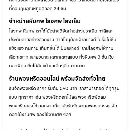
ที่ควบคุมอุณหภูมิตลอด 24 ชม.
จำหน่ายหีบศพ โลงศพ โลงเย็น
โลงศพ หีบศพ เราใช้ไม้อย่างดีจัดทำอย่างปราณีต ทาสีและ
ประดับลายอย่างสวยงาม ภายในบุด้วยผ้าอย่างดี ไม่รั่วไม่ซึม
แข็งแรง ทนทาน เก็บกลิ่นได้เป็นอย่างดี เรามีโลงศพให้ท่าน
เลือกหลากหลายขนาด หลากหลายแบบ ทั้งหีบศพ 3 ชั้น หีบ
ดอกพิกุล หีบไม้สักแท้ และอื่นๆอีกมากมาย
ร้านพวงหรีดออนไลน์ พร้อมจัดส่งทั่วไทย
รับจัดพวงหรีด ราคาเริ่มต้น 590 บาท เราสามารถจัดได้ทุกรูป
แบบ ทุกราคา เช่น พวงหรีดดอกไม้สด พวงหรีดพัดลม
พวงหรีดของใช้ นอกจากนี้เรายังรับจัดงานศพครบวงจร จัด
ดอกไม้งานศพ ของใช้งานศพ ฯลฯ