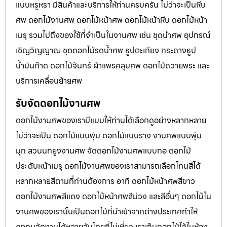
แบบหรูหรา มีสินค้าและบริการให้ท่านครบครัน ไม่ว่าจะเป็นหีบ
ศพ ดอกไม้งานศพ ดอกไม้หน้าศพ ดอกไม้หน้าหีบ ดอกไม้หน้า
เมรุ รวมไปถึงของใช้ที่จำเป็นในงานศพ เช่น ชุดนำศพ อุปกรณ์
เชิญวิญญาณ ชุดดอกไม้รดน้ำศพ ธูปตะเกียง กระถางธูป
น้ำมันก๊าด ดอกไม้จันทร์ ผ้าแพรคลุมศพ ดอกไม้ถวายพระ และ
บริการเคลื่อนย้ายศพ
รับจัดดอกไม้งานศพ
ดอกไม้งานศพของเรามีแบบให้ท่านได้เลือกดูอย่างหลากหลาย
ไม่ว่าจะเป็น ดอกไม้แบบพุ่ม ดอกไม้แบบราง งานศพแบบพุ่ม
มุก สวนนกยูงงานศพ จัดดอกไม้งานศพแบบกอ ดอกไม้
ประดับหน้าเมรุ ดอกไม้งานศพของเราสามารถเลือกโทนสีได้
หลากหลายสีตามที่ท่านต้องการ อาทิ ดอกไม้หน้าศพสีขาว
ดอกไม้งานศพสีแดง ดอกไม้หน้าศพสีม่วง และสีอื่นๆ ดอกไม้ใน
งานศพของเรานั้นเป็นดอกไม้ที่นำเข้าจากต่างประเทศทำให้
คงทนจัดงานได้หลายวันโดยที่ไม่เหี่ยว เราเก็บดอกไม้ไว้ในห้อง