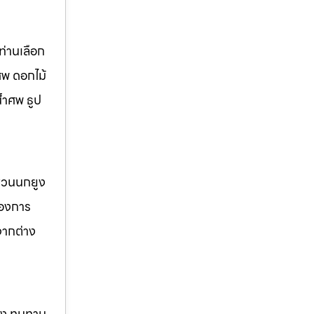
่านเลือก
ศพ ดอกไม้
้ำศพ ธูป
 สวนนกยูง
้องการ
จากต่าง
แรง ทนทาน