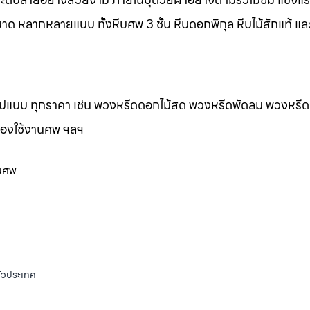
าด หลากหลายแบบ ทั้งหีบศพ 3 ชั้น หีบดอกพิกุล หีบไม้สักแท้ และ
กรูปแบบ ทุกราคา เช่น พวงหรีดดอกไม้สด พวงหรีดพัดลม พวงหรีด
ของใช้งานศพ ฯลฯ
านศพ
ั่วประเทศ