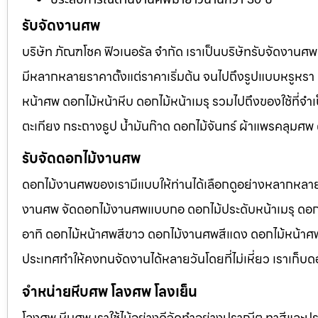
รับจัดงานศพ
บริษัท ภัณฑโชค ฟิวเนอรัล จำกัด เราเป็นบริษัทรับจัดงา
มีหลากหลายราคาตั้งแต่ราคาเริ่มต้น จนไปถึงรูปแบบหรูหรา 
หน้าศพ ดอกไม้หน้าหีบ ดอกไม้หน้าเมรุ รวมไปถึงของใช้ที่
ตะเกียง กระถางธูป น้ำมันก๊าด ดอกไม้จันทร์ ผ้าแพรคลุมศ
รับจัดดอกไม้งานศพ
ดอกไม้งานศพของเรามีแบบให้ท่านได้เลือกดูอย่างหลากหลาย
งานศพ จัดดอกไม้งานศพแบบกอ ดอกไม้ประดับหน้าเมรุ ดอก
อาทิ ดอกไม้หน้าศพสีขาว ดอกไม้งานศพสีแดง ดอกไม้หน้าศพสี
ประเทศทำให้คงทนจัดงานได้หลายวันโดยที่ไม่เหี่ยว เราเก็บด
จำหน่ายหีบศพ โลงศพ โลงเย็น
โลงศพ หีบศพ เราใช้ไม้อย่างดีจัดทำอย่างปราณีต ทาสีและปร