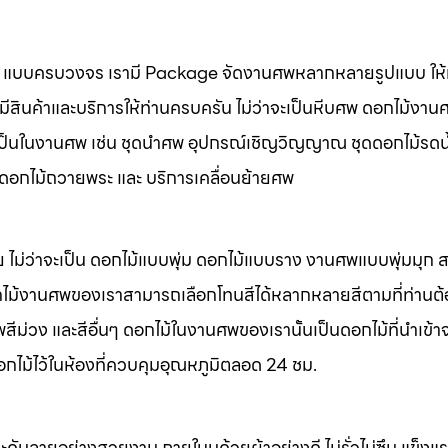
นศพ แบบครบวงจร เรามี Package จัดงานศพหลากหลายรูปแบบ ให้ท
มีสินค้าและบริการให้ท่านครบครัน ไม่ว่าจะเป็นหีบศพ ดอกไม้งาน
จำเป็นในงานศพ เช่น ชุดนำศพ อุปกรณ์เชิญวิญญาณ ชุดดอกไม้รดน
พ ดอกไม้ถวายพระ และ บริการเคลื่อนย้ายศพ
 ไม่ว่าจะเป็น ดอกไม้แบบพุ่ม ดอกไม้แบบราง งานศพแบบพุ่มมุก
ไม้งานศพของเราสามารถเลือกโทนสีได้หลากหลายสีตามที่ท่านต
ม่วง และสีอื่นๆ ดอกไม้ในงานศพของเรานั้นเป็นดอกไม้ที่นำเข้า
อกไม้ไว้ในห้องที่ควบคุมอุณหภูมิตลอด 24 ชม.
ะดับลายอย่างสวยงาม ภายในบุด้วยผ้าอย่างดี ไม่รั่วไม่ซึม แข็ง