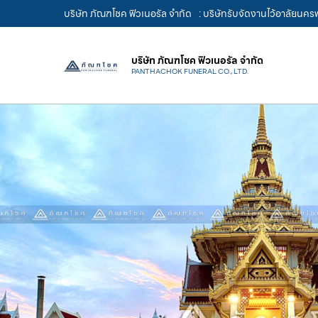
บริษัท ภัณฑโชค ฟิวเนอรัล จำกัด
: บริษัทรับจัดงานไว้อาลัยนค
บริษัท ภัณฑโชค ฟิวเนอรัล จำกัด
PANTHACHOK FUNERAL CO., LTD.