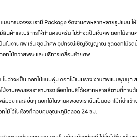
นศพ แบบครบวงจร เรามี Package จัดงานศพหลากหลายรูปแบบ ให้ท
มีสินค้าและบริการให้ท่านครบครัน ไม่ว่าจะเป็นหีบศพ ดอกไม้งาน
จำเป็นในงานศพ เช่น ชุดนำศพ อุปกรณ์เชิญวิญญาณ ชุดดอกไม้รดน
พ ดอกไม้ถวายพระ และ บริการเคลื่อนย้ายศพ
 ไม่ว่าจะเป็น ดอกไม้แบบพุ่ม ดอกไม้แบบราง งานศพแบบพุ่มมุก
ไม้งานศพของเราสามารถเลือกโทนสีได้หลากหลายสีตามที่ท่านต
ม่วง และสีอื่นๆ ดอกไม้ในงานศพของเรานั้นเป็นดอกไม้ที่นำเข้า
อกไม้ไว้ในห้องที่ควบคุมอุณหภูมิตลอด 24 ชม.
ะดับลายอย่างสวยงาม ภายในบุด้วยผ้าอย่างดี ไม่รั่วไม่ซึม แข็ง