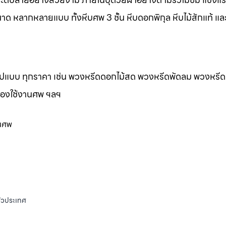
าด หลากหลายแบบ ทั้งหีบศพ 3 ชั้น หีบดอกพิกุล หีบไม้สักแท้ และ
กรูปแบบ ทุกราคา เช่น พวงหรีดดอกไม้สด พวงหรีดพัดลม พวงหรีด
ของใช้งานศพ ฯลฯ
านศพ
ั่วประเทศ