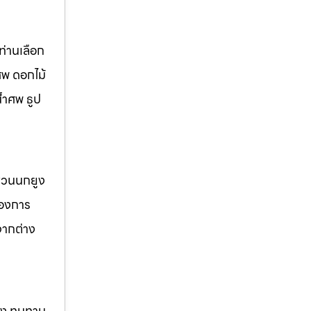
่านเลือก
ศพ ดอกไม้
้ำศพ ธูป
 สวนนกยูง
้องการ
จากต่าง
แรง ทนทาน