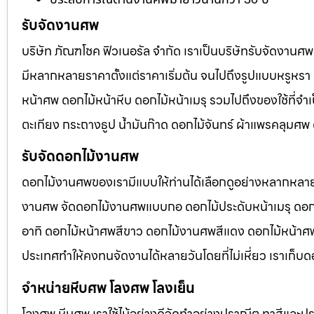
รับจัดงานศพ
บริษัท ภัณฑโชค ฟิวเนอรัล จำกัด เราเป็นบริษัทรับจัดงา
มีหลากหลายราคาตั้งแต่ราคาเริ่มต้น จนไปถึงรูปแบบหรูหรา 
หน้าศพ ดอกไม้หน้าหีบ ดอกไม้หน้าเมรุ รวมไปถึงของใช้ที่
ตะเกียง กระถางธูป น้ำมันก๊าด ดอกไม้จันทร์ ผ้าแพรคลุมศ
รับจัดดอกไม้งานศพ
ดอกไม้งานศพของเรามีแบบให้ท่านได้เลือกดูอย่างหลากหลาย
งานศพ จัดดอกไม้งานศพแบบกอ ดอกไม้ประดับหน้าเมรุ ดอก
อาทิ ดอกไม้หน้าศพสีขาว ดอกไม้งานศพสีแดง ดอกไม้หน้าศพสี
ประเทศทำให้คงทนจัดงานได้หลายวันโดยที่ไม่เหี่ยว เราเก็บด
จำหน่ายหีบศพ โลงศพ โลงเย็น
โลงศพ หีบศพ เราใช้ไม้อย่างดีจัดทำอย่างปราณีต ทาสีและปร