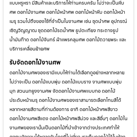
แบบหรูหรา มีสินค้าและบริการให้ท่านครบครัน ไม่ว่าจะเป็นหีบ
ศพ ดอกไม้งานศพ ดอกไม้หน้าศพ ดอกไม้หน้าหีบ ดอกไม้หน้า
เมรุ รวมไปถึงของใช้ที่จำเป็นในงานศพ เช่น ชุดนำศพ อุปกรณ์
เชิญวิญญาณ ชุดดอกไม้รดน้ำศพ ธูปตะเกียง กระถางธูป
น้ำมันก๊าด ดอกไม้จันทร์ ผ้าแพรคลุมศพ ดอกไม้ถวายพระ และ
บริการเคลื่อนย้ายศพ
รับจัดดอกไม้งานศพ
ดอกไม้งานศพของเรามีแบบให้ท่านได้เลือกดูอย่างหลากหลาย
ไม่ว่าจะเป็น ดอกไม้แบบพุ่ม ดอกไม้แบบราง งานศพแบบพุ่ม
มุก สวนนกยูงงานศพ จัดดอกไม้งานศพแบบกอ ดอกไม้
ประดับหน้าเมรุ ดอกไม้งานศพของเราสามารถเลือกโทนสีได้
หลากหลายสีตามที่ท่านต้องการ อาทิ ดอกไม้หน้าศพสีขาว
ดอกไม้งานศพสีแดง ดอกไม้หน้าศพสีม่วง และสีอื่นๆ ดอกไม้ใน
งานศพของเรานั้นเป็นดอกไม้ที่นำเข้าจากต่างประเทศทำให้
คงทนจัดงานได้หลายวันโดยที่ไม่เหี่ยว เราเก็บดอกไม้ไว้ในห้อง