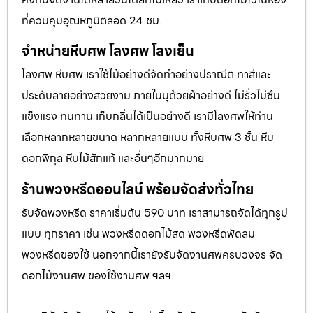
ที่ควบคุมอุณหภูมิตลอด 24 ชม.
จำหน่ายหีบศพ โลงศพ โลงเย็น
โลงศพ หีบศพ เราใช้ไม้อย่างดีจัดทำอย่างปราณีต ทาสีและ
ประดับลายอย่างสวยงาม ภายในบุด้วยผ้าอย่างดี ไม่รั่วไม่ซึม
แข็งแรง ทนทาน เก็บกลิ่นได้เป็นอย่างดี เรามีโลงศพให้ท่าน
เลือกหลากหลายขนาด หลากหลายแบบ ทั้งหีบศพ 3 ชั้น หีบ
ดอกพิกุล หีบไม้สักแท้ และอื่นๆอีกมากมาย
ร้านพวงหรีดออนไลน์ พร้อมจัดส่งทั่วไทย
รับจัดพวงหรีด ราคาเริ่มต้น 590 บาท เราสามารถจัดได้ทุกรูป
แบบ ทุกราคา เช่น พวงหรีดดอกไม้สด พวงหรีดพัดลม
พวงหรีดของใช้ นอกจากนี้เรายังรับจัดงานศพครบวงจร จัด
ดอกไม้งานศพ ของใช้งานศพ ฯลฯ