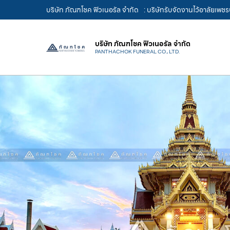
บริษัท ภัณฑโชค ฟิวเนอรัล จำกัด
: บริษัทรับจัดงานไว้อาลัยเพช
บริษัท ภัณฑโชค ฟิวเนอรัล จำกัด
PANTHACHOK FUNERAL CO., LTD.