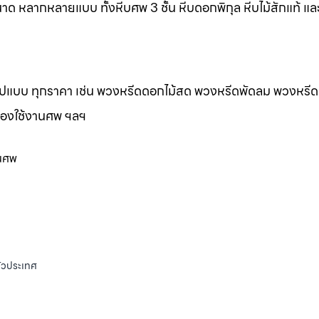
าด หลากหลายแบบ ทั้งหีบศพ 3 ชั้น หีบดอกพิกุล หีบไม้สักแท้ และ
กรูปแบบ ทุกราคา เช่น พวงหรีดดอกไม้สด พวงหรีดพัดลม พวงหรีด
ของใช้งานศพ ฯลฯ
านศพ
ั่วประเทศ