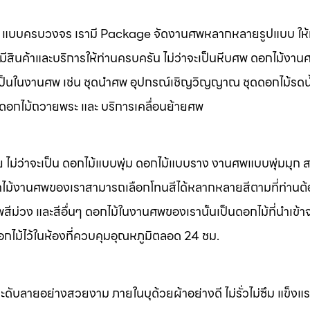
นศพ แบบครบวงจร เรามี Package จัดงานศพหลากหลายรูปแบบ ให้ท
มีสินค้าและบริการให้ท่านครบครัน ไม่ว่าจะเป็นหีบศพ ดอกไม้งาน
จำเป็นในงานศพ เช่น ชุดนำศพ อุปกรณ์เชิญวิญญาณ ชุดดอกไม้รดน
พ ดอกไม้ถวายพระ และ บริการเคลื่อนย้ายศพ
 ไม่ว่าจะเป็น ดอกไม้แบบพุ่ม ดอกไม้แบบราง งานศพแบบพุ่มมุก
ไม้งานศพของเราสามารถเลือกโทนสีได้หลากหลายสีตามที่ท่านต
ม่วง และสีอื่นๆ ดอกไม้ในงานศพของเรานั้นเป็นดอกไม้ที่นำเข้า
อกไม้ไว้ในห้องที่ควบคุมอุณหภูมิตลอด 24 ชม.
ะดับลายอย่างสวยงาม ภายในบุด้วยผ้าอย่างดี ไม่รั่วไม่ซึม แข็ง