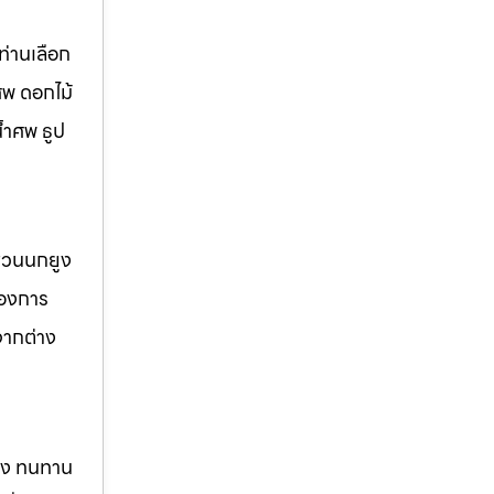
่านเลือก
ศพ ดอกไม้
้ำศพ ธูป
 สวนนกยูง
้องการ
จากต่าง
แรง ทนทาน