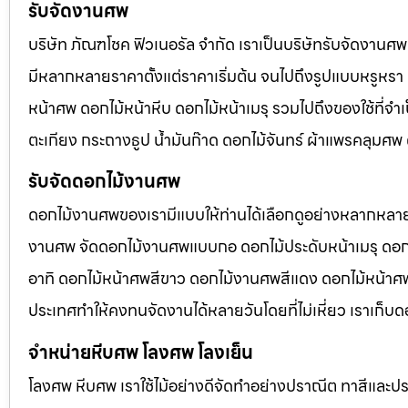
รับจัดงานศพ
บริษัท ภัณฑโชค ฟิวเนอรัล จำกัด เราเป็นบริษัทรับจัดงา
มีหลากหลายราคาตั้งแต่ราคาเริ่มต้น จนไปถึงรูปแบบหรูหรา 
หน้าศพ ดอกไม้หน้าหีบ ดอกไม้หน้าเมรุ รวมไปถึงของใช้ที่
ตะเกียง กระถางธูป น้ำมันก๊าด ดอกไม้จันทร์ ผ้าแพรคลุมศ
รับจัดดอกไม้งานศพ
ดอกไม้งานศพของเรามีแบบให้ท่านได้เลือกดูอย่างหลากหลาย
งานศพ จัดดอกไม้งานศพแบบกอ ดอกไม้ประดับหน้าเมรุ ดอก
อาทิ ดอกไม้หน้าศพสีขาว ดอกไม้งานศพสีแดง ดอกไม้หน้าศพสี
ประเทศทำให้คงทนจัดงานได้หลายวันโดยที่ไม่เหี่ยว เราเก็บด
จำหน่ายหีบศพ โลงศพ โลงเย็น
โลงศพ หีบศพ เราใช้ไม้อย่างดีจัดทำอย่างปราณีต ทาสีและปร