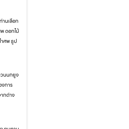
่านเลือก
ศพ ดอกไม้
้ำศพ ธูป
 สวนนกยูง
้องการ
จากต่าง
แรง ทนทาน