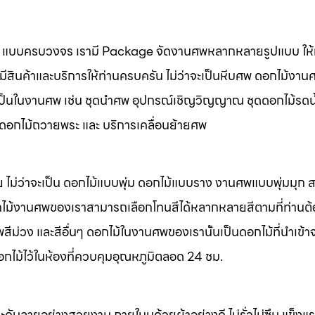
นศพ แบบครบวงจร เรามี Package จัดงานศพหลากหลายรูปแบบ ให้ท
มีสินค้าและบริการให้ท่านครบครัน ไม่ว่าจะเป็นหีบศพ ดอกไม้งาน
จำเป็นในงานศพ เช่น ชุดนำศพ อุปกรณ์เชิญวิญญาณ ชุดดอกไม้รดน
พ ดอกไม้ถวายพระ และ บริการเคลื่อนย้ายศพ
 ไม่ว่าจะเป็น ดอกไม้แบบพุ่ม ดอกไม้แบบราง งานศพแบบพุ่มมุก
ไม้งานศพของเราสามารถเลือกโทนสีได้หลากหลายสีตามที่ท่านต
ม่วง และสีอื่นๆ ดอกไม้ในงานศพของเรานั้นเป็นดอกไม้ที่นำเข้า
อกไม้ไว้ในห้องที่ควบคุมอุณหภูมิตลอด 24 ชม.
ะดับลายอย่างสวยงาม ภายในบุด้วยผ้าอย่างดี ไม่รั่วไม่ซึม แข็ง