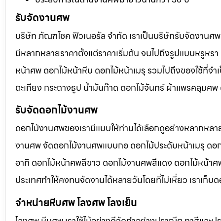
รับจัดงานศพ
บริษัท ภัณฑโชค ฟิวเนอรัล จำกัด เราเป็นบริษัทรับจัดงา
มีหลากหลายราคาตั้งแต่ราคาเริ่มต้น จนไปถึงรูปแบบหรูหรา 
หน้าศพ ดอกไม้หน้าหีบ ดอกไม้หน้าเมรุ รวมไปถึงของใช้ที่
ตะเกียง กระถางธูป น้ำมันก๊าด ดอกไม้จันทร์ ผ้าแพรคลุมศ
รับจัดดอกไม้งานศพ
ดอกไม้งานศพของเรามีแบบให้ท่านได้เลือกดูอย่างหลากหลาย
งานศพ จัดดอกไม้งานศพแบบกอ ดอกไม้ประดับหน้าเมรุ ดอก
อาทิ ดอกไม้หน้าศพสีขาว ดอกไม้งานศพสีแดง ดอกไม้หน้าศพสี
ประเทศทำให้คงทนจัดงานได้หลายวันโดยที่ไม่เหี่ยว เราเก็บด
จำหน่ายหีบศพ โลงศพ โลงเย็น
โลงศพ หีบศพ เราใช้ไม้อย่างดีจัดทำอย่างปราณีต ทาสีและปร