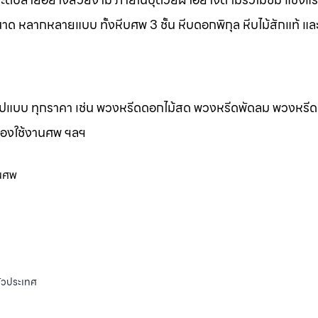
าด หลากหลายแบบ ทั้งหีบศพ 3 ชั้น หีบดอกพิกุล หีบไม้สักแท้ และ
กรูปแบบ ทุกราคา เช่น พวงหรีดดอกไม้สด พวงหรีดพัดลม พวงหรีด
ของใช้งานศพ ฯลฯ
านศพ
ั่วประเทศ