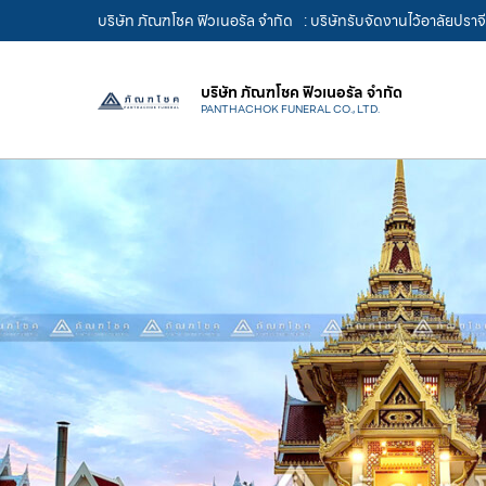
บริษัท ภัณฑโชค ฟิวเนอรัล จำกัด
: บริษัทรับจัดงานไว้อาลัยปรา
บริษัท ภัณฑโชค ฟิวเนอรัล จำกัด
PANTHACHOK FUNERAL CO., LTD.