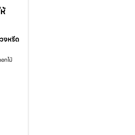
ห้
พวงหรีด
ดอกไม้