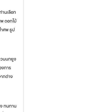
่านเลือก
ศพ ดอกไม้
้ำศพ ธูป
 สวนนกยูง
้องการ
จากต่าง
แรง ทนทาน