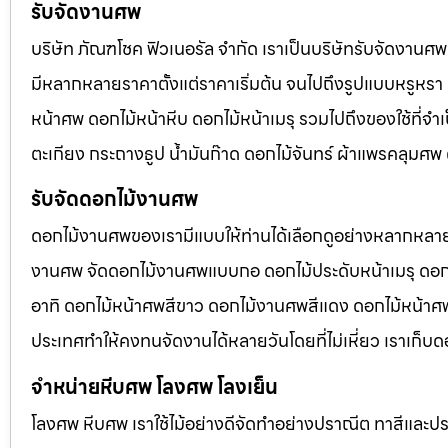
รับจัดงานศพ
บริษัท ภัณฑโชค ฟิวเนอรัล จำกัด เราเป็นบริษัทรับจัดงา
มีหลากหลายราคาตั้งแต่ราคาเริ่มต้น จนไปถึงรูปแบบหรูหรา 
หน้าศพ ดอกไม้หน้าหีบ ดอกไม้หน้าเมรุ รวมไปถึงของใช้ที่
ตะเกียง กระถางธูป น้ำมันก๊าด ดอกไม้จันทร์ ผ้าแพรคลุมศ
รับจัดดอกไม้งานศพ
ดอกไม้งานศพของเรามีแบบให้ท่านได้เลือกดูอย่างหลากหลาย
งานศพ จัดดอกไม้งานศพแบบกอ ดอกไม้ประดับหน้าเมรุ ดอก
อาทิ ดอกไม้หน้าศพสีขาว ดอกไม้งานศพสีแดง ดอกไม้หน้าศพสี
ประเทศทำให้คงทนจัดงานได้หลายวันโดยที่ไม่เหี่ยว เราเก็บด
จำหน่ายหีบศพ โลงศพ โลงเย็น
โลงศพ หีบศพ เราใช้ไม้อย่างดีจัดทำอย่างปราณีต ทาสีและปร