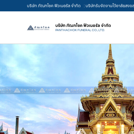
บริษัท ภัณฑโชค ฟิวเนอรัล จำกัด
: บริษัทรับจัดงานไว้อาลัยสงข
บริษัท ภัณฑโชค ฟิวเนอรัล จำกัด
PANTHACHOK FUNERAL CO., LTD.