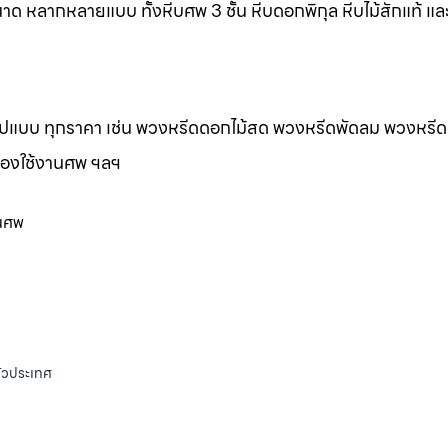
าด หลากหลายแบบ ทั้งหีบศพ 3 ชั้น หีบดอกพิกุล หีบไม้สักแท้ และ
กรูปแบบ ทุกราคา เช่น พวงหรีดดอกไม้สด พวงหรีดพัดลม พวงหรีด
ของใช้งานศพ ฯลฯ
านศพ
ั่วประเทศ