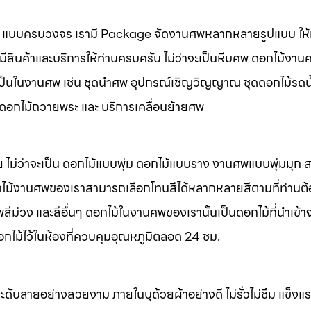
นศพ แบบครบวงจร เรามี Package จัดงานศพหลากหลายรูปแบบ ให้ท
มีสินค้าและบริการให้ท่านครบครัน ไม่ว่าจะเป็นหีบศพ ดอกไม้งาน
จำเป็นในงานศพ เช่น ชุดนำศพ อุปกรณ์เชิญวิญญาณ ชุดดอกไม้รดน
พ ดอกไม้ถวายพระ และ บริการเคลื่อนย้ายศพ
 ไม่ว่าจะเป็น ดอกไม้แบบพุ่ม ดอกไม้แบบราง งานศพแบบพุ่มมุก
ไม้งานศพของเราสามารถเลือกโทนสีได้หลากหลายสีตามที่ท่านต
ม่วง และสีอื่นๆ ดอกไม้ในงานศพของเรานั้นเป็นดอกไม้ที่นำเข้า
อกไม้ไว้ในห้องที่ควบคุมอุณหภูมิตลอด 24 ชม.
ะดับลายอย่างสวยงาม ภายในบุด้วยผ้าอย่างดี ไม่รั่วไม่ซึม แข็ง