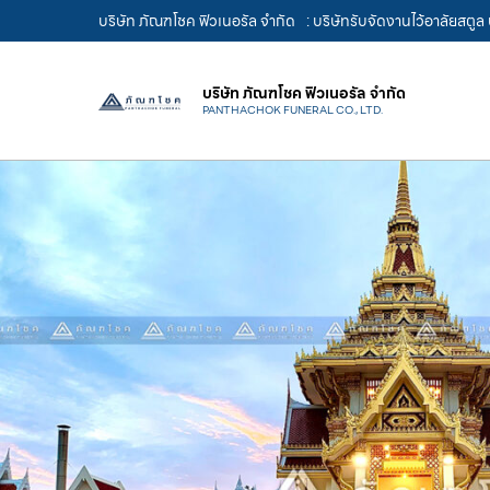
บริษัท ภัณฑโชค ฟิวเนอรัล จำกัด
: บริษัทรับจัดงานไว้อาลัยสตู
บริษัท ภัณฑโชค ฟิวเนอรัล จำกัด
PANTHACHOK FUNERAL CO., LTD.