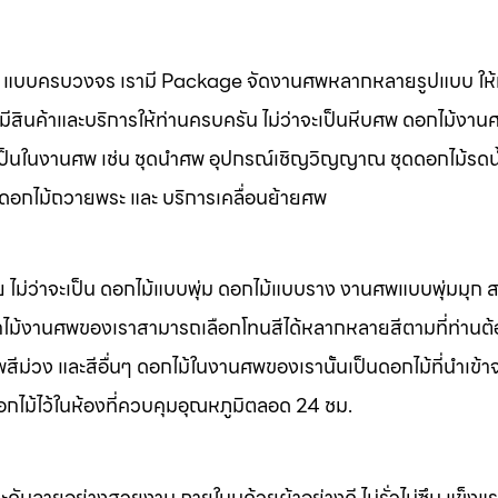
นศพ แบบครบวงจร เรามี Package จัดงานศพหลากหลายรูปแบบ ให้ท
มีสินค้าและบริการให้ท่านครบครัน ไม่ว่าจะเป็นหีบศพ ดอกไม้งาน
จำเป็นในงานศพ เช่น ชุดนำศพ อุปกรณ์เชิญวิญญาณ ชุดดอกไม้รดน
พ ดอกไม้ถวายพระ และ บริการเคลื่อนย้ายศพ
 ไม่ว่าจะเป็น ดอกไม้แบบพุ่ม ดอกไม้แบบราง งานศพแบบพุ่มมุก
ไม้งานศพของเราสามารถเลือกโทนสีได้หลากหลายสีตามที่ท่านต
ม่วง และสีอื่นๆ ดอกไม้ในงานศพของเรานั้นเป็นดอกไม้ที่นำเข้า
อกไม้ไว้ในห้องที่ควบคุมอุณหภูมิตลอด 24 ชม.
ะดับลายอย่างสวยงาม ภายในบุด้วยผ้าอย่างดี ไม่รั่วไม่ซึม แข็ง