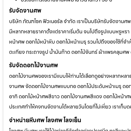
รับจัดงานศพ
บริษัท ภัณฑโชค ฟิวเนอรัล จำกัด เราเป็นบริษัทรับจัดงา
มีหลากหลายราคาตั้งแต่ราคาเริ่มต้น จนไปถึงรูปแบบหรูหรา 
หน้าศพ ดอกไม้หน้าหีบ ดอกไม้หน้าเมรุ รวมไปถึงของใช้ที่
ตะเกียง กระถางธูป น้ำมันก๊าด ดอกไม้จันทร์ ผ้าแพรคลุมศ
รับจัดดอกไม้งานศพ
ดอกไม้งานศพของเรามีแบบให้ท่านได้เลือกดูอย่างหลากหลาย
งานศพ จัดดอกไม้งานศพแบบกอ ดอกไม้ประดับหน้าเมรุ ดอก
อาทิ ดอกไม้หน้าศพสีขาว ดอกไม้งานศพสีแดง ดอกไม้หน้าศพสี
ประเทศทำให้คงทนจัดงานได้หลายวันโดยที่ไม่เหี่ยว เราเก็บด
จำหน่ายหีบศพ โลงศพ โลงเย็น
โลงศพ หีบศพ เราใช้ไม้อย่างดีจัดทำอย่างปราณีต ทาสีและปร