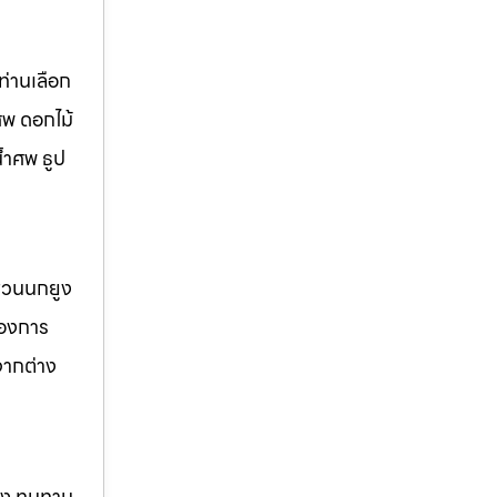
่านเลือก
ศพ ดอกไม้
้ำศพ ธูป
 สวนนกยูง
้องการ
จากต่าง
แรง ทนทาน