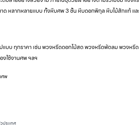
าด หลากหลายแบบ ทั้งหีบศพ 3 ชั้น หีบดอกพิกุล หีบไม้สักแท้ และ
กรูปแบบ ทุกราคา เช่น พวงหรีดดอกไม้สด พวงหรีดพัดลม พวงหรีด
ของใช้งานศพ ฯลฯ
านศพ
ั่วประเทศ