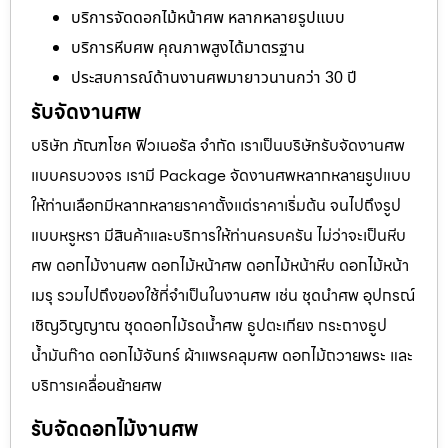
บริการจัดดอกไม้หน้าศพ หลากหลายรูปแบบ
บริการหีบศพ คุณภาพสูงได้มาตรฐาน
ประสบการณ์ด้านงานศพมายาวนานกว่า 30 ปี
รับจัดงานศพ
บริษัท ภัณฑโชค ฟิวเนอรัล จำกัด เราเป็นบริษัทรับจัดงานศพ
แบบครบวงจร เรามี Package จัดงานศพหลากหลายรูปแบบ
ให้ท่านเลือกมีหลากหลายราคาตั้งแต่ราคาเริ่มต้น จนไปถึงรูป
แบบหรูหรา มีสินค้าและบริการให้ท่านครบครัน ไม่ว่าจะเป็นหีบ
ศพ ดอกไม้งานศพ ดอกไม้หน้าศพ ดอกไม้หน้าหีบ ดอกไม้หน้า
เมรุ รวมไปถึงของใช้ที่จำเป็นในงานศพ เช่น ชุดนำศพ อุปกรณ์
เชิญวิญญาณ ชุดดอกไม้รดน้ำศพ ธูปตะเกียง กระถางธูป
น้ำมันก๊าด ดอกไม้จันทร์ ผ้าแพรคลุมศพ ดอกไม้ถวายพระ และ
บริการเคลื่อนย้ายศพ
รับจัดดอกไม้งานศพ