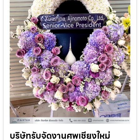
บริษัทรับจัดงานศพเชียงใหม่