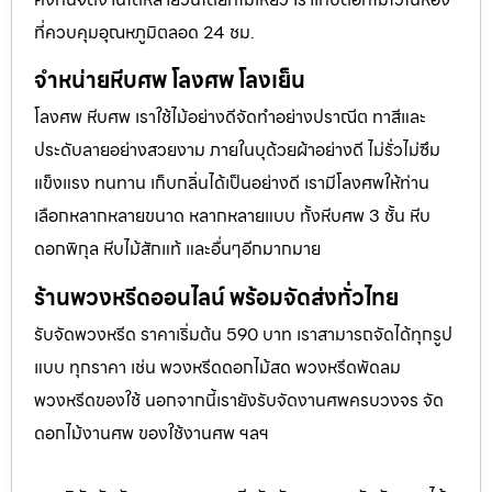
ที่ควบคุมอุณหภูมิตลอด 24 ชม.
จำหน่ายหีบศพ โลงศพ โลงเย็น
โลงศพ หีบศพ เราใช้ไม้อย่างดีจัดทำอย่างปราณีต ทาสีและ
ประดับลายอย่างสวยงาม ภายในบุด้วยผ้าอย่างดี ไม่รั่วไม่ซึม
แข็งแรง ทนทาน เก็บกลิ่นได้เป็นอย่างดี เรามีโลงศพให้ท่าน
เลือกหลากหลายขนาด หลากหลายแบบ ทั้งหีบศพ 3 ชั้น หีบ
ดอกพิกุล หีบไม้สักแท้ และอื่นๆอีกมากมาย
ร้านพวงหรีดออนไลน์ พร้อมจัดส่งทั่วไทย
รับจัดพวงหรีด ราคาเริ่มต้น 590 บาท เราสามารถจัดได้ทุกรูป
แบบ ทุกราคา เช่น พวงหรีดดอกไม้สด พวงหรีดพัดลม
พวงหรีดของใช้ นอกจากนี้เรายังรับจัดงานศพครบวงจร จัด
ดอกไม้งานศพ ของใช้งานศพ ฯลฯ