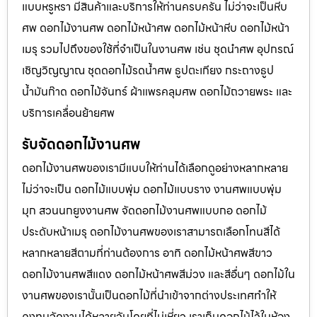
แบบหรูหรา มีสินค้าและบริการให้ท่านครบครัน ไม่ว่าจะเป็นหีบ
ศพ ดอกไม้งานศพ ดอกไม้หน้าศพ ดอกไม้หน้าหีบ ดอกไม้หน้า
เมรุ รวมไปถึงของใช้ที่จำเป็นในงานศพ เช่น ชุดนำศพ อุปกรณ์
เชิญวิญญาณ ชุดดอกไม้รดน้ำศพ ธูปตะเกียง กระถางธูป
น้ำมันก๊าด ดอกไม้จันทร์ ผ้าแพรคลุมศพ ดอกไม้ถวายพระ และ
บริการเคลื่อนย้ายศพ
รับจัดดอกไม้งานศพ
ดอกไม้งานศพของเรามีแบบให้ท่านได้เลือกดูอย่างหลากหลาย
ไม่ว่าจะเป็น ดอกไม้แบบพุ่ม ดอกไม้แบบราง งานศพแบบพุ่ม
มุก สวนนกยูงงานศพ จัดดอกไม้งานศพแบบกอ ดอกไม้
ประดับหน้าเมรุ ดอกไม้งานศพของเราสามารถเลือกโทนสีได้
หลากหลายสีตามที่ท่านต้องการ อาทิ ดอกไม้หน้าศพสีขาว
ดอกไม้งานศพสีแดง ดอกไม้หน้าศพสีม่วง และสีอื่นๆ ดอกไม้ใน
งานศพของเรานั้นเป็นดอกไม้ที่นำเข้าจากต่างประเทศทำให้
คงทนจัดงานได้หลายวันโดยที่ไม่เหี่ยว เราเก็บดอกไม้ไว้ในห้อง