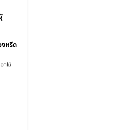
้
วงหรีด
ดอกไม้