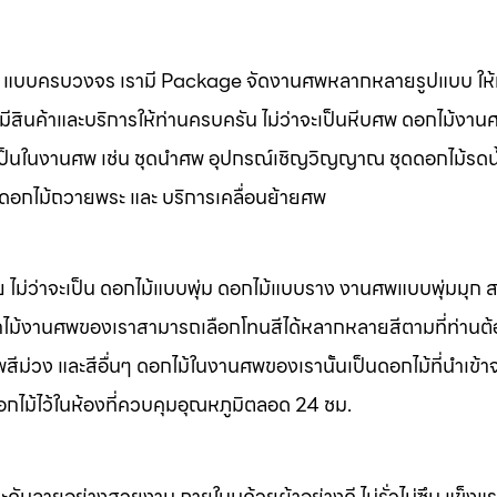
นศพ แบบครบวงจร เรามี Package จัดงานศพหลากหลายรูปแบบ ให้ท
มีสินค้าและบริการให้ท่านครบครัน ไม่ว่าจะเป็นหีบศพ ดอกไม้งาน
จำเป็นในงานศพ เช่น ชุดนำศพ อุปกรณ์เชิญวิญญาณ ชุดดอกไม้รดน
พ ดอกไม้ถวายพระ และ บริการเคลื่อนย้ายศพ
 ไม่ว่าจะเป็น ดอกไม้แบบพุ่ม ดอกไม้แบบราง งานศพแบบพุ่มมุก
ไม้งานศพของเราสามารถเลือกโทนสีได้หลากหลายสีตามที่ท่านต
ม่วง และสีอื่นๆ ดอกไม้ในงานศพของเรานั้นเป็นดอกไม้ที่นำเข้า
อกไม้ไว้ในห้องที่ควบคุมอุณหภูมิตลอด 24 ชม.
ะดับลายอย่างสวยงาม ภายในบุด้วยผ้าอย่างดี ไม่รั่วไม่ซึม แข็ง