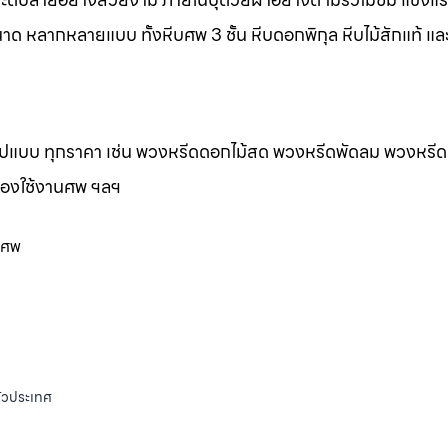
าด หลากหลายแบบ ทั้งหีบศพ 3 ชั้น หีบดอกพิกุล หีบไม้สักแท้ และ
กรูปแบบ ทุกราคา เช่น พวงหรีดดอกไม้สด พวงหรีดพัดลม พวงหรีด
ของใช้งานศพ ฯลฯ
นศพ
ั่วประเทศ