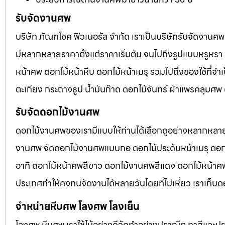
รับจัดงานศพ
บริษัท ภัณฑโชค ฟิวเนอรัล จำกัด เราเป็นบริษัทรับจัดงา
มีหลากหลายราคาตั้งแต่ราคาเริ่มต้น จนไปถึงรูปแบบหรูหรา 
หน้าศพ ดอกไม้หน้าหีบ ดอกไม้หน้าเมรุ รวมไปถึงของใช้ที่
ตะเกียง กระถางธูป น้ำมันก๊าด ดอกไม้จันทร์ ผ้าแพรคลุมศ
รับจัดดอกไม้งานศพ
ดอกไม้งานศพของเรามีแบบให้ท่านได้เลือกดูอย่างหลากหลาย
งานศพ จัดดอกไม้งานศพแบบกอ ดอกไม้ประดับหน้าเมรุ ดอก
อาทิ ดอกไม้หน้าศพสีขาว ดอกไม้งานศพสีแดง ดอกไม้หน้าศพสี
ประเทศทำให้คงทนจัดงานได้หลายวันโดยที่ไม่เหี่ยว เราเก็บด
จำหน่ายหีบศพ โลงศพ โลงเย็น
โลงศพ หีบศพ เราใช้ไม้อย่างดีจัดทำอย่างปราณีต ทาสีและปร