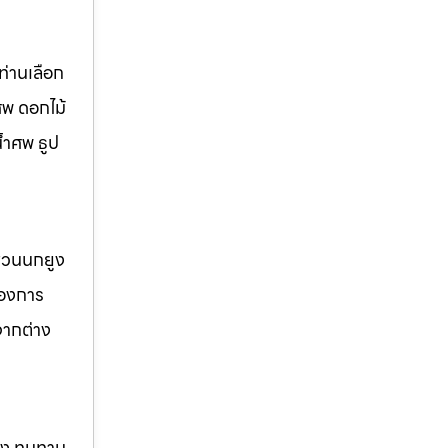
่านเลือก
ศพ ดอกไม้
้ำศพ ธูป
 สวนนกยูง
้องการ
จากต่าง
แรง ทนทาน