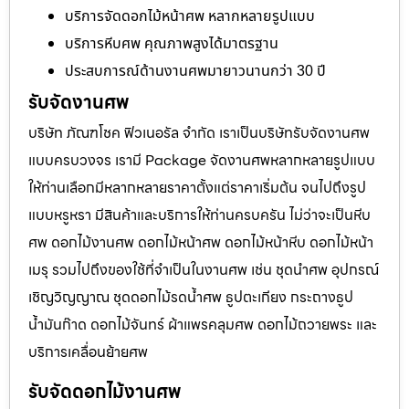
บริการจัดดอกไม้หน้าศพ หลากหลายรูปแบบ
บริการหีบศพ คุณภาพสูงได้มาตรฐาน
ประสบการณ์ด้านงานศพมายาวนานกว่า 30 ปี
รับจัดงานศพ
บริษัท ภัณฑโชค ฟิวเนอรัล จำกัด เราเป็นบริษัทรับจัดงานศพ
แบบครบวงจร เรามี Package จัดงานศพหลากหลายรูปแบบ
ให้ท่านเลือกมีหลากหลายราคาตั้งแต่ราคาเริ่มต้น จนไปถึงรูป
แบบหรูหรา มีสินค้าและบริการให้ท่านครบครัน ไม่ว่าจะเป็นหีบ
ศพ ดอกไม้งานศพ ดอกไม้หน้าศพ ดอกไม้หน้าหีบ ดอกไม้หน้า
เมรุ รวมไปถึงของใช้ที่จำเป็นในงานศพ เช่น ชุดนำศพ อุปกรณ์
เชิญวิญญาณ ชุดดอกไม้รดน้ำศพ ธูปตะเกียง กระถางธูป
น้ำมันก๊าด ดอกไม้จันทร์ ผ้าแพรคลุมศพ ดอกไม้ถวายพระ และ
บริการเคลื่อนย้ายศพ
รับจัดดอกไม้งานศพ