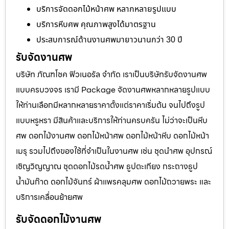
บริการจัดดอกไม้หน้าศพ หลากหลายรูปแบบ
บริการหีบศพ คุณภาพสูงได้มาตรฐาน
ประสบการณ์ด้านงานศพมายาวนานกว่า 30 ปี
รับจัดงานศพ
บริษัท ภัณฑโชค ฟิวเนอรัล จำกัด เราเป็นบริษัทรับจัดงานศพ
แบบครบวงจร เรามี Package จัดงานศพหลากหลายรูปแบบ
ให้ท่านเลือกมีหลากหลายราคาตั้งแต่ราคาเริ่มต้น จนไปถึงรูป
แบบหรูหรา มีสินค้าและบริการให้ท่านครบครัน ไม่ว่าจะเป็นหีบ
ศพ ดอกไม้งานศพ ดอกไม้หน้าศพ ดอกไม้หน้าหีบ ดอกไม้หน้า
เมรุ รวมไปถึงของใช้ที่จำเป็นในงานศพ เช่น ชุดนำศพ อุปกรณ์
เชิญวิญญาณ ชุดดอกไม้รดน้ำศพ ธูปตะเกียง กระถางธูป
น้ำมันก๊าด ดอกไม้จันทร์ ผ้าแพรคลุมศพ ดอกไม้ถวายพระ และ
บริการเคลื่อนย้ายศพ
รับจัดดอกไม้งานศพ