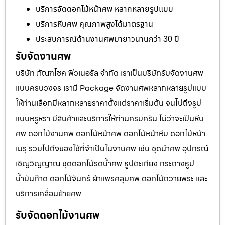
บริการจัดดอกไม้หน้าศพ หลากหลายรูปแบบ
บริการหีบศพ คุณภาพสูงได้มาตรฐาน
ประสบการณ์ด้านงานศพมายาวนานกว่า 30 ปี
รับจัดงานศพ
บริษัท ภัณฑโชค ฟิวเนอรัล จำกัด เราเป็นบริษัทรับจัดงานศพ
แบบครบวงจร เรามี Package จัดงานศพหลากหลายรูปแบบ
ให้ท่านเลือกมีหลากหลายราคาตั้งแต่ราคาเริ่มต้น จนไปถึงรูป
แบบหรูหรา มีสินค้าและบริการให้ท่านครบครัน ไม่ว่าจะเป็นหีบ
ศพ ดอกไม้งานศพ ดอกไม้หน้าศพ ดอกไม้หน้าหีบ ดอกไม้หน้า
เมรุ รวมไปถึงของใช้ที่จำเป็นในงานศพ เช่น ชุดนำศพ อุปกรณ์
เชิญวิญญาณ ชุดดอกไม้รดน้ำศพ ธูปตะเกียง กระถางธูป
น้ำมันก๊าด ดอกไม้จันทร์ ผ้าแพรคลุมศพ ดอกไม้ถวายพระ และ
บริการเคลื่อนย้ายศพ
รับจัดดอกไม้งานศพ