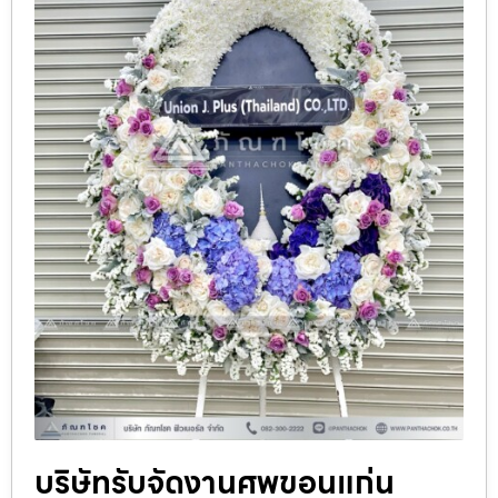
บริษัทรับจัดงานศพขอนแก่น