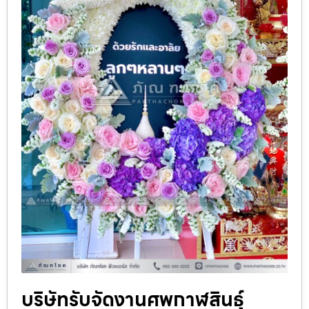
บริษัทรับจัดงานศพกาฬสินธุ์