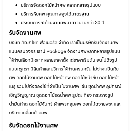
บริการจัดดอกไม้หน้าศพ หลากหลายรูปแบบ
บริการหีบศพ คุณภาพสูงได้มาตรฐาน
ประสบการณ์ด้านงานศพมายาวนานกว่า 30 ปี
รับจัดงานศพ
บริษัท ภัณฑโชค ฟิวเนอรัล จำกัด เราเป็นบริษัทรับจัดงานศพ
แบบครบวงจร เรามี Package จัดงานศพหลากหลายรูปแบบ
ให้ท่านเลือกมีหลากหลายราคาตั้งแต่ราคาเริ่มต้น จนไปถึงรูป
แบบหรูหรา มีสินค้าและบริการให้ท่านครบครัน ไม่ว่าจะเป็นหีบ
ศพ ดอกไม้งานศพ ดอกไม้หน้าศพ ดอกไม้หน้าหีบ ดอกไม้หน้า
เมรุ รวมไปถึงของใช้ที่จำเป็นในงานศพ เช่น ชุดนำศพ อุปกรณ์
เชิญวิญญาณ ชุดดอกไม้รดน้ำศพ ธูปตะเกียง กระถางธูป
น้ำมันก๊าด ดอกไม้จันทร์ ผ้าแพรคลุมศพ ดอกไม้ถวายพระ และ
บริการเคลื่อนย้ายศพ
รับจัดดอกไม้งานศพ